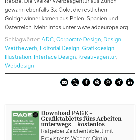
Rebbe. Die Walker Werbeagentur aus Zürich
gewann ebenfalls 3x Gold, die restlichen
Goldgewinner kamen aus Polen, Spanien und
Österreich. Mehr Infos unter www.adceurope.org.
Schlagwörter:
ADC
,
Corporate Design
,
Design
Wettbewerb
,
Editorial Design
,
Grafikdesign
,
Illustration
,
Interface Design
,
Kreativagentur
,
Webdesign
Download PAGE -
Grafiktabletts fürs Arbeiten
unterwegs - kostenlos
Ratgeber Zeichentablett mit
Praxistests Wacom Cintiq