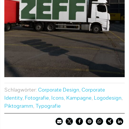
Schlagwörter:
Corporate Design
,
Corporate
Identity
,
Fotografie
,
Icons
,
Kampagne
,
Logodesign
,
Piktogramm
,
Typografie