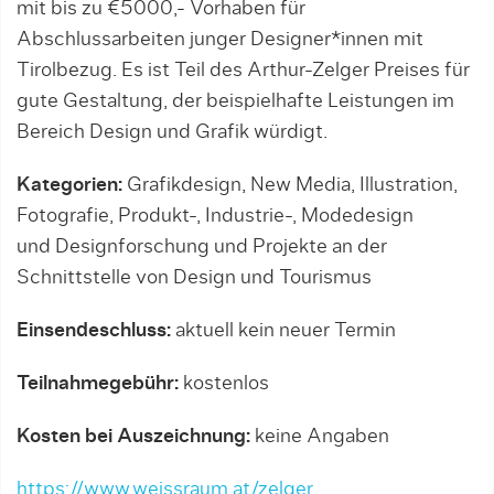
mit bis zu €5000,- Vorhaben für
Abschlussarbeiten junger Designer*innen mit
Tirolbezug. Es ist Teil des Arthur-Zelger Preises für
gute Gestaltung, der bei­spiel­hafte Leist­ungen im
Bereich Design und Grafik würdigt.
Kategorien:
Grafikdesign, New Media, Illu­stration,
Foto­grafie, Produkt-, Industrie-, Mode­design
und Design­forschung und Projekte an der
Schnittstelle von Design und Tourismus
Einsendeschluss:
aktuell kein neuer Termin
Teilnahmegebühr:
kostenlos
Kosten bei Auszeichnung:
keine Angaben
https://www.weissraum.at/zelger