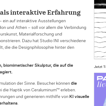
 als interaktive Erfahrung
– ein auf interaktive Ausstellungen
don und Athen – soll vor allem die Verbindung
eurskunst, Materialforschung und
nstrieren. Dazu hat Studio INI verschiedene
t, die die Designphilosophie hinter den
h, biomimetischer Skulptur, die auf die
Jetzt T
giert.
timulation der Sinne. Besucher können
die
i die Haptik von Ceraluminum™ erleben.
hrungen und generieren mithilfe von
KI visuelle
erhaltens
.