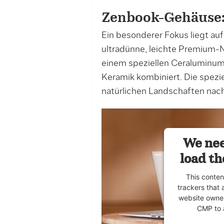
Zenbook-Gehäuse: 
Ein besonderer Fokus liegt au
ultradünne, leichte Premium-N
einem speziellen Ceraluminum
Keramik kombiniert. Die spez
natürlichen Landschaften na
We nee
load th
This conten
trackers that 
website owner
CMP to a