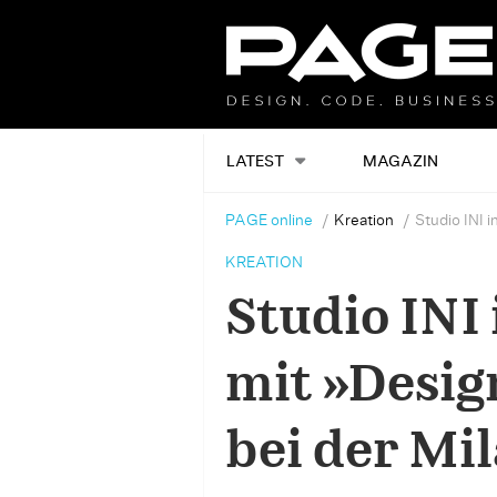
LATEST
MAGAZIN
PAGE online
Kreation
Studio INI 
KREATION
Studio INI
mit »Desig
bei der Mi