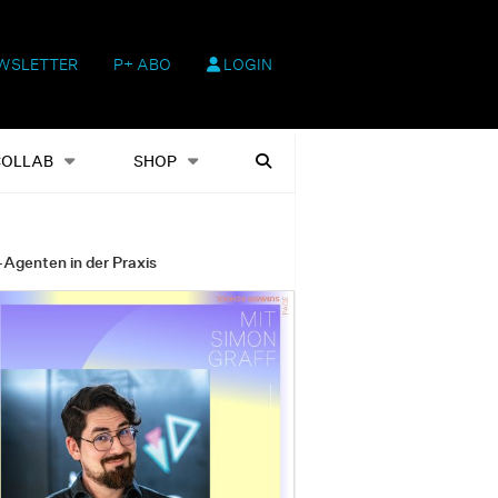
WSLETTER
P+ ABO
LOGIN
hop
Heftausgaben
Suchen
COLLAB
SHOP
-Agenten in der Praxis