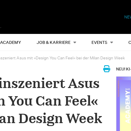
NE
Alles
Events
S
ACADEMY
JOB & KARRIERE
EVENTS
inszeniert Asus mit »Design You Can Feel« bei der Milan Design Week
NEU! KI
 inszeniert Asus
n You Can Feel«
lan Design Week