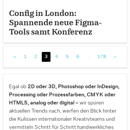
Config in London:
Spannende neue Figma-
Tools samt Konferenz
«
1
2
3
4
5
6
…
178
»
Egal ob
2D oder 3D, Photoshop oder InDesign,
Processing oder Prozessfarben, CMYK oder
HTML5, analog oder digital –
wir spüren
aktuellen Trends nach, werfen den Blick hinter
die Kulissen internationaler Kreativteams und
vermitteln Schritt für Schritt handwerkliches