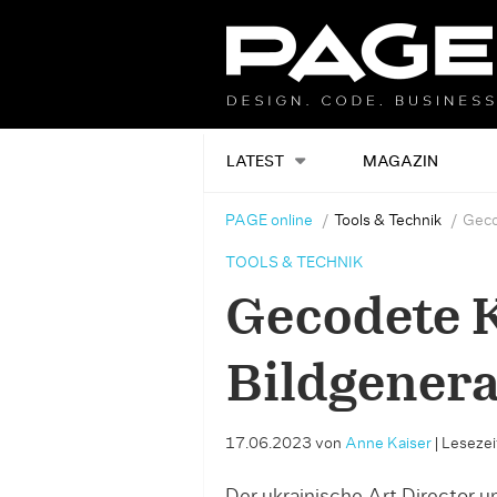
LATEST
MAGAZIN
PAGE online
Tools & Technik
Geco
TOOLS & TECHNIK
Gecodete K
Bildgenera
17.06.2023
von
Anne Kaiser
|
Lesezeit