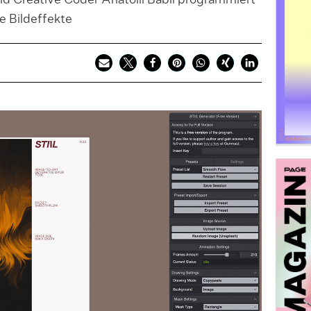
nd Creative Coder Anatolii Babii programmiert
he Bildeffekte