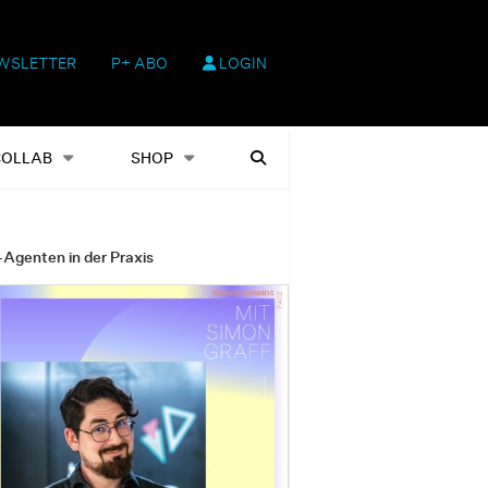
WSLETTER
P+ ABO
LOGIN
hop
Heftausgaben
Suchen
COLLAB
SHOP
-Agenten in der Praxis