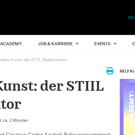
NE
Alles
Events
S
ACADEMY
JOB & KARRIERE
EVENTS
dete Kunst: der STIIL Bildgenerator
NEU! KI
unst: der STIIL
tor
: ca. 2 Minuten