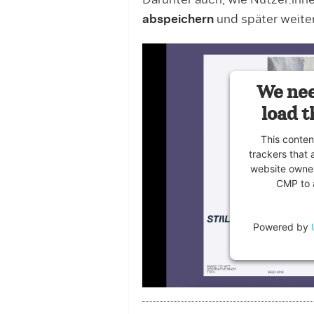
Darunter auch, wie Nutzer:inn
abspeichern
und später weite
We nee
load t
This conten
trackers that 
website owner
CMP to a
Powered by