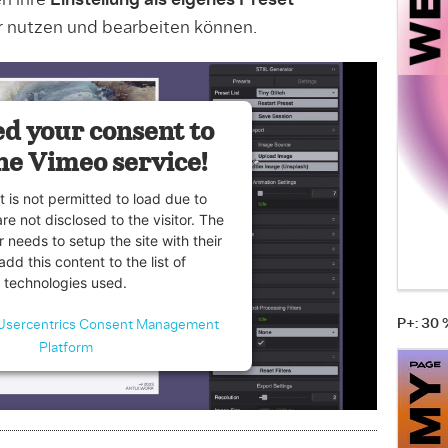
en ihre
Einstellung als eigenes Preset
r nutzen und bearbeiten können.
d your consent to
he Vimeo service!
t is not permitted to load due to
are not disclosed to the visitor. The
 needs to setup the site with their
dd this content to the list of
technologies used.
P+: 30
Usercentrics Consent Management
Platform