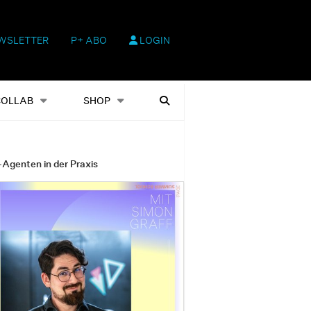
WSLETTER
P+ ABO
LOGIN
hop
Heftausgaben
Suchen
COLLAB
SHOP
-Agenten in der Praxis