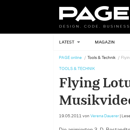
LATEST
MAGAZIN
PAGE online
Tools & Technik
Flyi
TOOLS & TECHNIK
Flying Lot
Musikvide
19.05.2011
von
Verena Dauerer
|
Lese