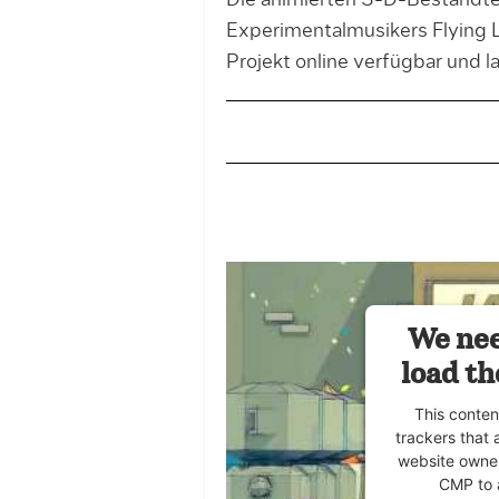
Die animierten 3-D-Bestandtei
Experimentalmusikers Flying 
Projekt online verfügbar und 
We nee
load th
This conten
trackers that 
website owner
CMP to a