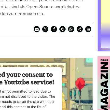
le des Videos »Kill your Co-Workers« des
Lotus sind als Open-Source angelehntes
laden zum Remixen ein.
d your consent to
e Youtube service!
t is not permitted to load due to
are not disclosed to the visitor. The
 needs to setup the site with their
dd this content to the list of