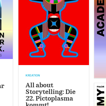
KREATION
All about
ar
Storytelling: Die
22. Pictoplasma
kommt!