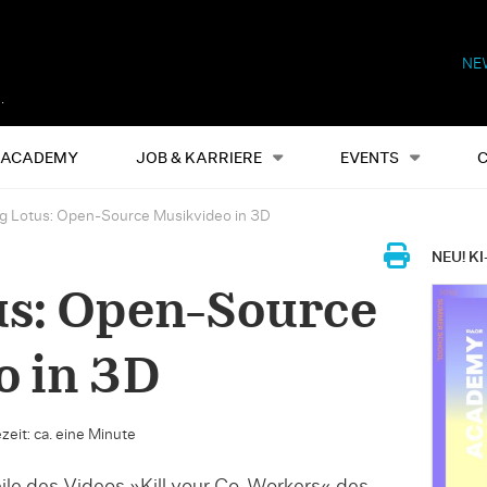
NE
Alles
Events
S
ACADEMY
JOB & KARRIERE
EVENTS
ng Lotus: Open-Source Musikvideo in 3D
NEU! KI
us: Open-Source
o in 3D
zeit: ca. eine Minute