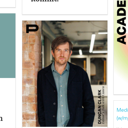
Medi
h
(w/m