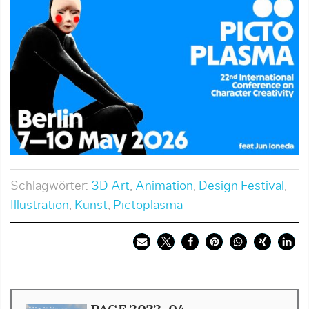
Schlagwörter:
3D Art
,
Animation
,
Design Festival
,
Illustration
,
Kunst
,
Pictoplasma