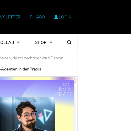
WSLETTER
P+ ABO
LOGIN
hop
Heftausgaben
Suchen
COLLAB
SHOP
haben, desto wichtiger wird Design«
-Agenten in der Praxis