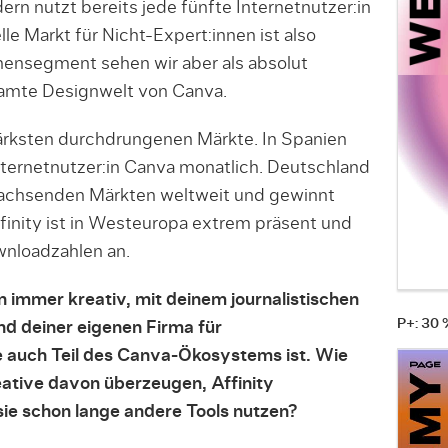
rn nutzt bereits jede fünfte Internetnutzer:in
le Markt für Nicht-Expert:innen ist also
nnensegment sehen wir aber als absolut
esamte Designwelt von Canva.
tärksten durchdrungenen Märkte. In Spanien
ternetnutzer:in Canva monatlich. Deutschland
wachsenden Märkten weltweit und gewinnt
inity ist in Westeuropa extrem präsent und
wnloadzahlen an.
n immer kreativ, mit deinem journalistischen
P+: 30
nd deiner eigenen Firma für
te auch Teil des Canva-Ökosystems ist. Wie
eative davon überzeugen, Affinity
sie schon lange andere Tools nutzen?