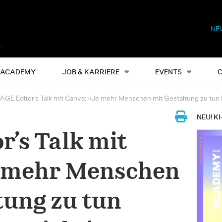
NE
Alles
Events
S
ACADEMY
JOB & KARRIERE
EVENTS
AGE Editor’s Talk mit Canva: »Je mehr Menschen mit Gestaltung zu tun 
NEU! KI
r’s Talk mit
e mehr Menschen
tung zu tun