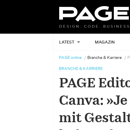
LATEST
MAGAZIN
PAGE online
Branche & Karriere
P
BRANCHE & KARRIERE
PAGE Edito
Canva: »J
mit Gestal