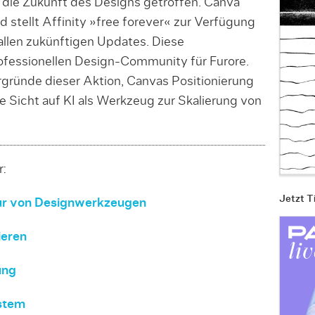
 die Zukunft des Designs getroffen. Canva
 stellt Affinity »free forever« zur Verfügung
llen zukünftigen Updates. Diese
ofessionellen Design-Community für Furore.
rgründe dieser Aktion, Canvas Positionierung
e Sicht auf KI als Werkzeug zur Skalierung von
r:
Jetzt T
ur von Designwerkzeugen
ieren
ung
stem