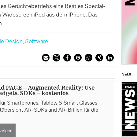
es Gerüchtebetriebs eine Beatles Special-
en Widescreen iPod aus dem iPhone. Das
n.
le Design
,
Software
NEU!
d PAGE - Augmented Reality: Use
adgets, SDKs - kostenlos
ür Smartphones, Tablets & Smart Glas­ses –
tübersicht AR-SDKs und AR-Brillen für die
zeigen