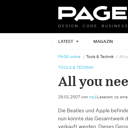
LATEST
MAGAZIN
PAGE online
Tools & Technik
All 
TOOLS & TECHNIK
All you nee
29.01.2007
von
mp
|
Lesezeit: ca. ein
Die Beatles und Apple befinde
nun könnte das Gesamtwerk der
verkauft werden. Dieses Gerü