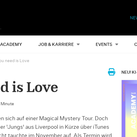
NE
Alles
Events
S
ACADEMY
JOB & KARRIERE
EVENTS
you need is Love
NEU! KI
d is Love
e Minute
n sich auf einer Magical Mystery Tour. Doch
 'Jungs' aus Liverpool in Kürze über iTunes
cht tauchte im November auf. Als Termin wird