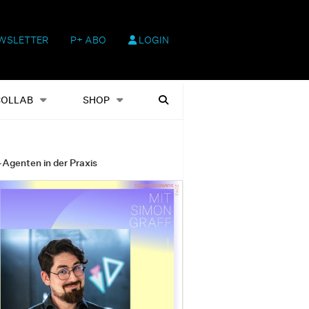
WSLETTER
P+ ABO
LOGIN
hop
Heftausgaben
Suchen
COLLAB
SHOP
-Agenten in der Praxis