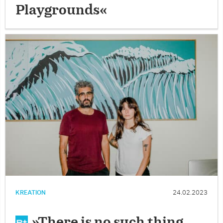
Playgrounds«
KREATION
24.02.2023
»There is no such thing