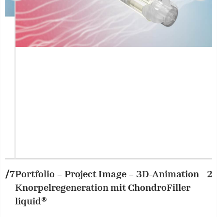
Portfolio – Project Image – 3D-Animation
2/7
P
Knorpelregeneration mit ChondroFiller
K
liquid®
l