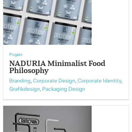
Projekt
NADURIA Minimalist Food
Philosophy
Branding
,
Corporate Design
,
Corporate Identity
,
Grafikdesign
,
Packaging Design