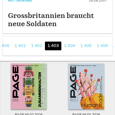
WETTBEWERBE
05.06.2007
Grossbritannien braucht
neue Soldaten
1.400
1.401
1.402
1.403
1.404
1.405
1.406