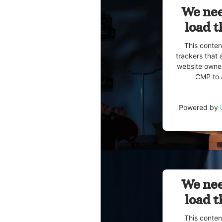
We nee
load t
This conten
trackers that 
website owner
CMP to a
Powered by
We nee
load t
This conten