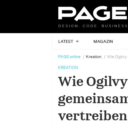
LATEST
MAGAZIN
PAGE online
Kreation
Wie Ogilvy
KREATION
Wie Ogilvy
gemeinsam
vertreiben