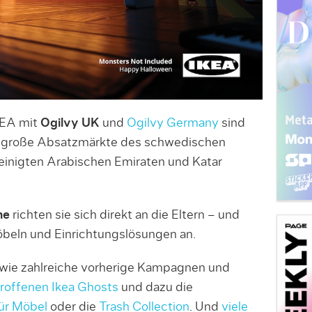
KEA mit
Ogilvy UK
und
Ogilvy Germany
sind
ei große Absatzmärkte des schwedischen
einigten Arabischen Emiraten und Katar
he
richten sie sich direkt an die Eltern – und
öbeln und Einrichtungslösungen an.
 wie zahlreiche vorherige Kampagnen und
roffenen Ikea Ghosts
und dazu die
ür Möbel
oder die
Trash Collection
. Und
viele