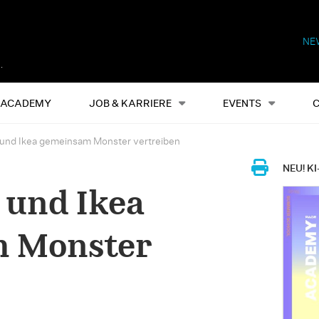
NE
Alles
Events
S
ACADEMY
JOB & KARRIERE
EVENTS
 und Ikea gemeinsam Monster vertreiben
NEU! KI
 und Ikea
 Monster