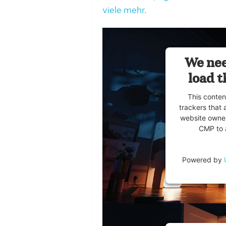
viele mehr
.
We nee
load t
This conten
trackers that 
website owner
CMP to a
Powered by