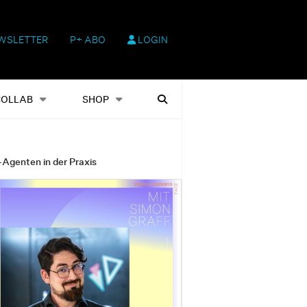
WSLETTER
P+ ABO
LOGIN
hop
Heftausgaben
Suchen
COLLAB
SHOP
-Agenten in der Praxis