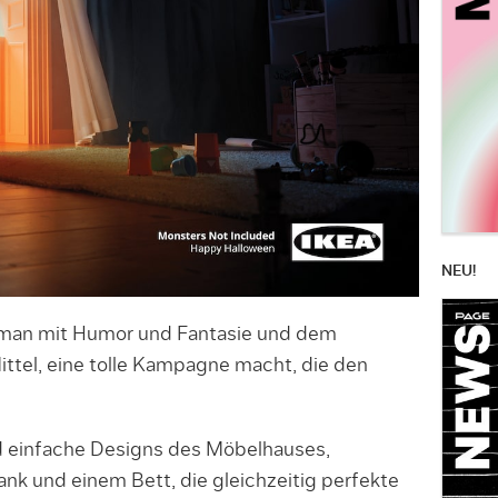
NEU!
 man mit Humor und Fantasie und dem
ittel, eine tolle Kampagne macht, die den
und einfache Designs des Möbelhauses,
nk und einem Bett, die gleichzeitig perfekte