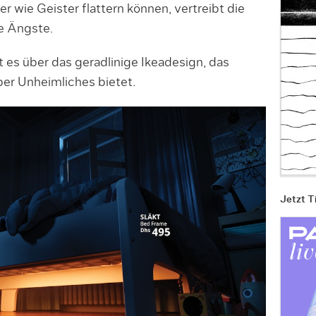
r wie Geister flattern können, vertreibt die
e Ängste.
t es über das geradlinige Ikeadesign, das
ber Unheimliches bietet.
Jetzt T