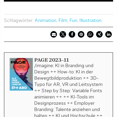
Schlagwörter:
Animation
,
Film
,
Fun
,
Illustration
PAGE 2023-11
/imagine: KI in Branding und
Design ++ How-to: KI in der
Bewegtbildproduktion ++ 3D-
Typo für AR, VR und Leitsystem
++ Step by Step: Variable Fonts
animieren ++ ++ KI-Tools im
Designprozess ++ Employer
Branding: Talente anziehen und
halten ++ KI und Hochschule ++