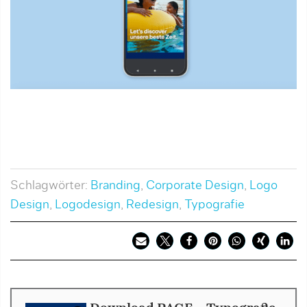
Schlagwörter:
Branding
,
Corporate Design
,
Logo
Design
,
Logodesign
,
Redesign
,
Typografie