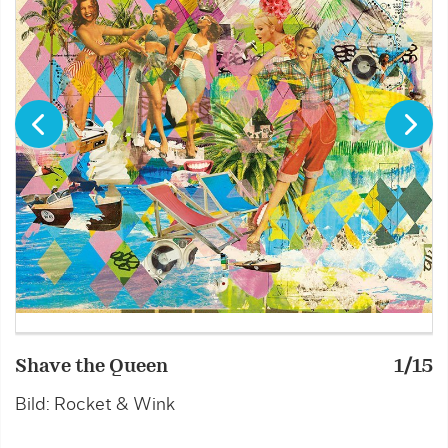
Shave the Queen
1/15
S
Bild: Rocket & Wink
B