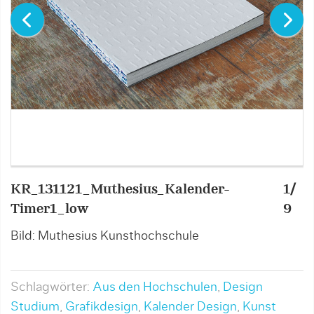
KR_131121_Muthesius_Kalender-
1/
K
Timer1_low
9
T
Bild: Muthesius Kunsthochschule
B
Schlagwörter:
Aus den Hochschulen
,
Design
Studium
,
Grafikdesign
,
Kalender Design
,
Kunst