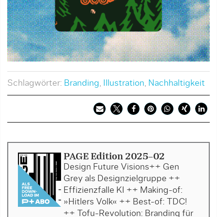
Schlagwörter:
Branding
,
Illustration
,
Nachhaltigkeit
PAGE Edition 2025-02
Design Future Visions++ Gen
Grey als Designzielgruppe ++
Effizienzfalle KI ++ Making-of:
»Hitlers Volk« ++ Best-of: TDC!
++ Tofu-Revolution: Branding für