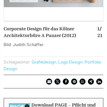
Corporate Design für das Kölner
1/
C
Architekturbüro A Panzer (2012)
21
A
Bild: Judith Schäffer
B
Schlagwörter:
Grafikdesign
,
Logo Design
,
Portfolio
Design
Download PAGE - Pflicht und