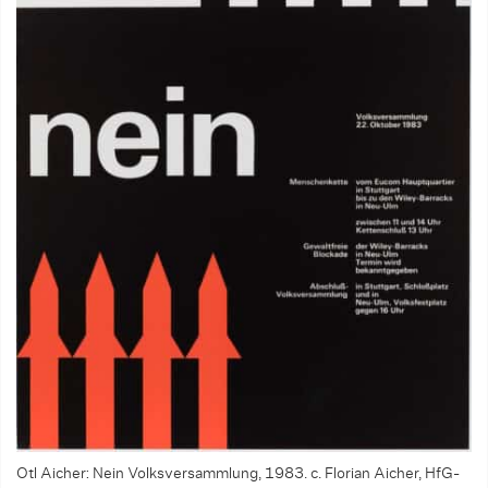
Otl Aicher: Nein Volksversammlung, 1983. c. Florian Aicher, HfG-