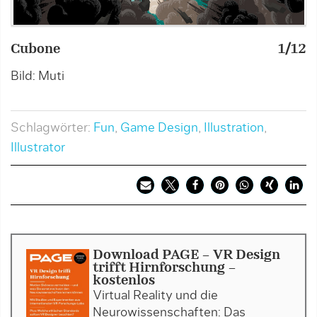
Cubone
1/12
I
Bild: Muti
B
Schlagwörter:
Fun
,
Game Design
,
Illustration
,
Illustrator
Download PAGE - VR Design
trifft Hirnforschung -
kostenlos
Virtual Reality und die
Neurowissenschaften: Das