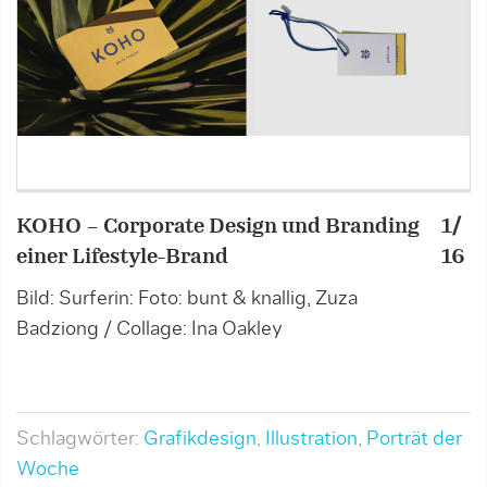
KOHO – Corporate Design und Branding
1/
K
einer Lifestyle-Brand
16
e
Bild: Surferin: Foto: bunt & knallig, Zuza
B
Badziong / Collage: Ina Oakley
Schlagwörter:
Grafikdesign
,
Illustration
,
Porträt der
Woche