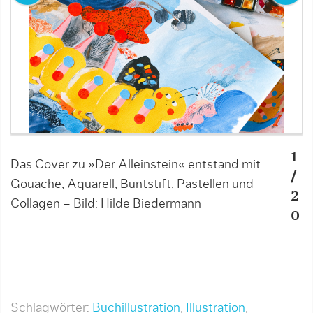
1
Das Cover zu »Der Alleinstein« entstand mit
H
/
Gouache, Aquarell, Buntstift, Pastellen und
R
2
Collagen – Bild: Hilde Biedermann
H
0
Schlagwörter:
Buchillustration
,
Illustration
,