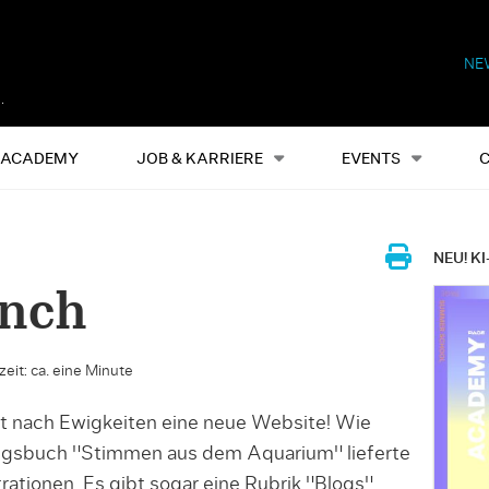
NE
Alles
Events
S
ACADEMY
JOB & KARRIERE
EVENTS
NEU! KI
nch
eit: ca. eine Minute
t nach Ewigkeiten eine neue Website! Wie
ungsbuch "Stimmen aus dem Aquarium" lieferte
strationen. Es gibt sogar eine Rubrik "Blogs",