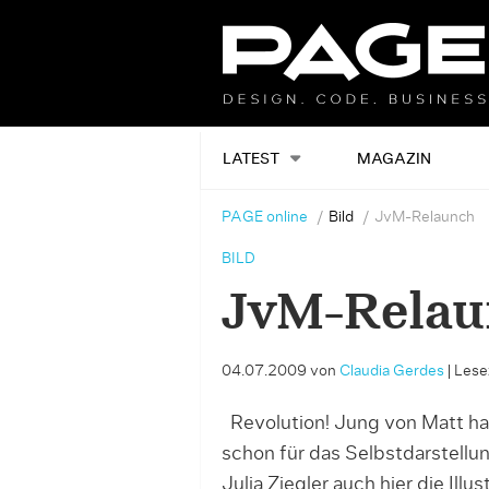
LATEST
MAGAZIN
PAGE online
Bild
JvM-Relaunch
BILD
JvM-Relau
04.07.2009
von
Claudia Gerdes
|
Lesez
Revolution! Jung von Matt ha
schon für das Selbstdarstell
Julia Ziegler auch hier die Illu