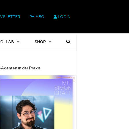
WSLETTER
P+ ABO
LOGIN
hop
Heftausgaben
Suchen
COLLAB
SHOP
-Agenten in der Praxis