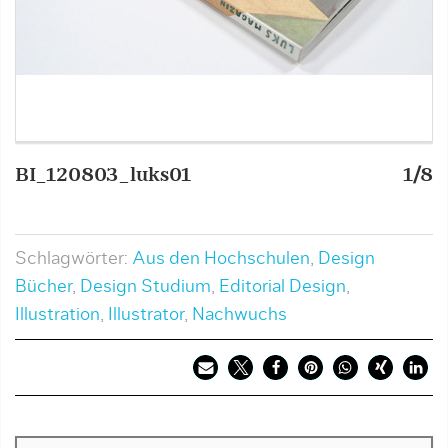
BI_120803_luks01
1/8
B
Schlagwörter:
Aus den Hochschulen
,
Design
Bücher
,
Design Studium
,
Editorial Design
,
Illustration
,
Illustrator
,
Nachwuchs