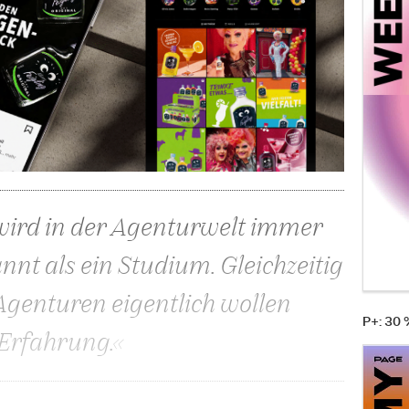
wird in der Agenturwelt immer
nt als ein Studium. Gleichzeitig
 Agenturen eigentlich wollen
P+: 30
Erfahrung.«