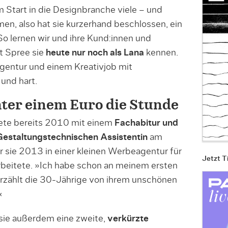
em Start in die Designbranche viele – und
en, also hat sie kurzerhand beschlossen, ein
So lernen wir und ihre Kund:innen und
t Spree sie
heute nur noch als Lana
kennen.
gentur und einem Kreativjob mit
und hart.
nter einem Euro die Stunde
tete bereits 2010 mit einem
Fachabitur und
Gestaltungstechnischen Assistentin
am
r sie 2013 in einer kleinen Werbeagentur für
Jetzt T
rbeitete. »Ich habe schon an meinem ersten
zählt die 30-Jährige von ihrem unschönen
«
sie außerdem eine zweite,
verkürzte