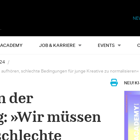
NE
Alles
Events
S
ACADEMY
JOB & KARRIERE
EVENTS
24
 aufhören, schlechte Bedingungen für junge Kreative zu normalisieren«
NEU! KI
n der
g: »Wir müssen
schlechte