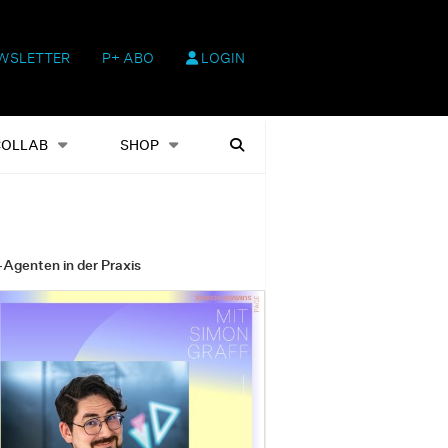
WSLETTER
P+ ABO
LOGIN
hop
Heftausgaben
Suchen
COLLAB
SHOP
-Agenten in der Praxis