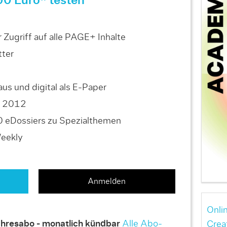
90 Euro* testen
Zugriff auf alle PAGE+ Inhalte
ter
us und digital als E-Paper
is 2012
0 eDossiers zu Spezialthemen
Weekly
Anmelden
Onli
hresabo - monatlich kündbar
Alle Abo-
Crea