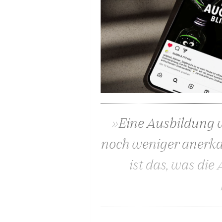
»Eine Ausbildung 
noch weniger anerkan
ist das, was die