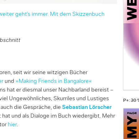
 weiter geht’s immer. Mit dem Skizzenbuch
bschnitt
toren, seit wir seine witzigen Bücher
er
und
»Making Friends in Bangalore«
ns hat er diesmal unser Nachbarland bereist –
iel Ungewöhnliches, Skurriles und Lustiges
P+: 30
d auch die Gespräche, die
Sebastian Lörscher
hat und als Dialoge im Buch wiedergibt. Mehr
ator
hier
.