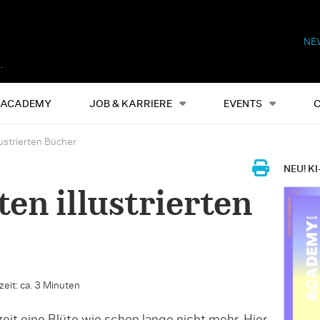
NE
Alles
Events
S
ACADEMY
JOB & KARRIERE
EVENTS
lustrierten Bücher
NEU! KI
en illustrierten
eit: ca. 3 Minuten