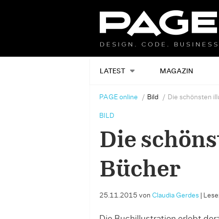
LATEST
MAGAZIN
PAGE online
Bild
Die schönsten il
BILD
Die schönst
Bücher
25.11.2015
von
Claudia Gerdes
|
Lesez