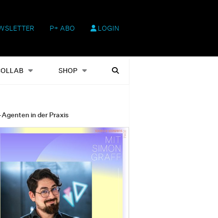
WSLETTER
P+ ABO
LOGIN
hop
Heftausgaben
Suchen
COLLAB
SHOP
-Agenten in der Praxis