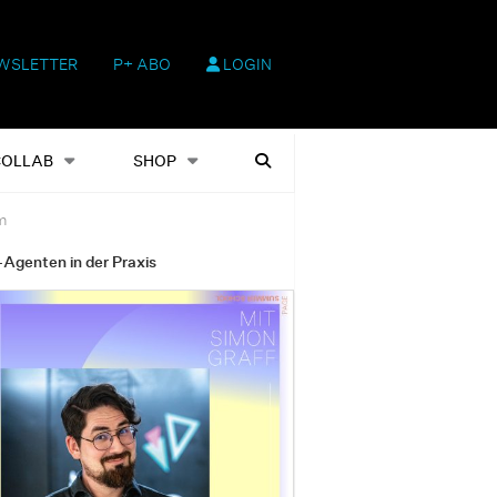
WSLETTER
P+ ABO
LOGIN
hop
Heftausgaben
Suchen
COLLAB
SHOP
m
-Agenten in der Praxis