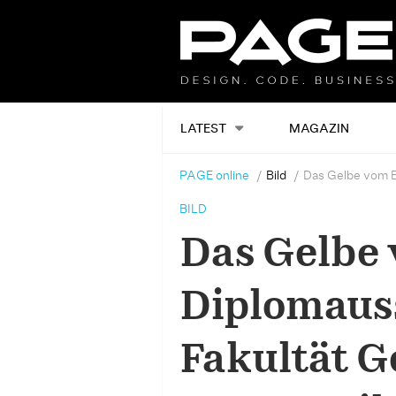
LATEST
MAGAZIN
PAGE online
Bild
Das Gelbe vom E
BILD
Das Gelbe 
Diplomauss
Fakultät G