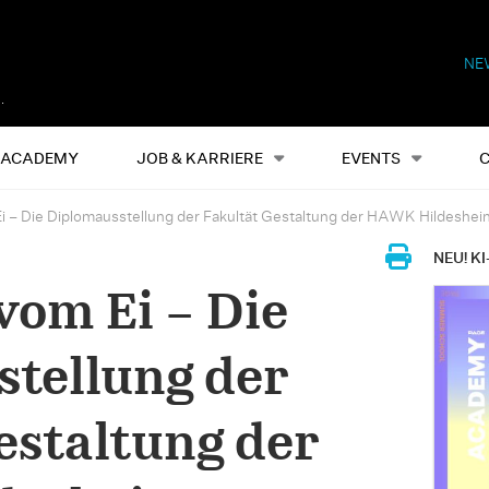
NE
Alles
Events
S
ACADEMY
JOB & KARRIERE
EVENTS
i – Die Diplomausstellung der Fakultät Gestaltung der HAWK Hildeshei
NEU! KI
vom Ei – Die
tellung der
estaltung der