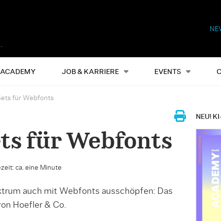
NE
Alles
Events
S
ACADEMY
JOB & KARRIERE
EVENTS
 Sets für Webfonts
NEU! KI
ets für Webfonts
zeit: ca. eine Minute
ktrum auch mit Webfonts ausschöpfen: Das
von Hoefler & Co.