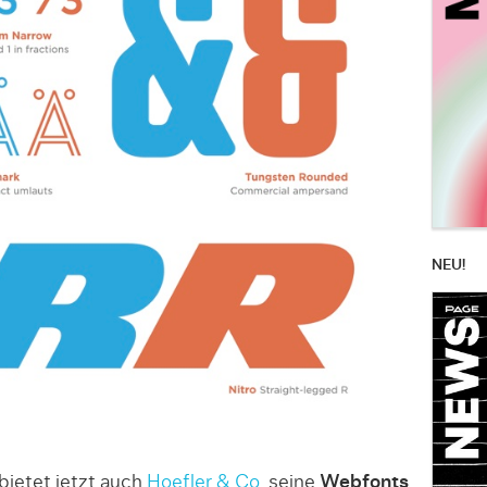
NEU!
ietet jetzt auch
Hoefler & Co.
seine
Webfonts