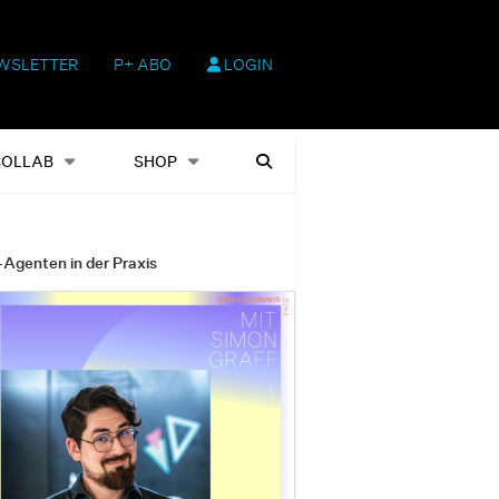
WSLETTER
P+ ABO
LOGIN
hop
Heftausgaben
Suchen
COLLAB
SHOP
-Agenten in der Praxis