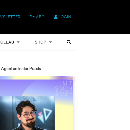
WSLETTER
P+ ABO
LOGIN
hop
Heftausgaben
Suchen
COLLAB
SHOP
-Agenten in der Praxis