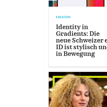
KREATION
Identity in
Gradients: Die
neue Schweizer 
ID ist stylisch u
in Bewegung