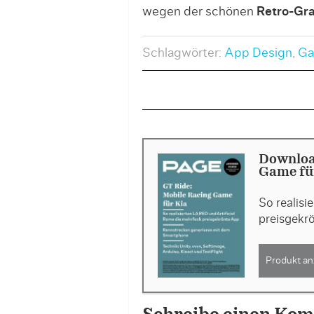
wegen der schönen
Retro-Gra
Schlagwörter:
App Design
,
Ga
Downloa
Game für
So realisi
preisgekr
Produkt an