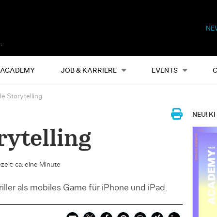
NE
Alles
Events
S
ACADEMY
JOB & KARRIERE
EVENTS
e Storytelling
NEU! KI
rytelling
zeit: ca. eine Minute
riller als mobiles Game für iPhone und iPad.