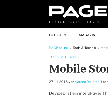
LATEST
MAGAZIN
PAGE online
Tools & Technik
Mobil
TOOLS & TECHNIK
Mobile Sto
27.11.2013
von
Verena Dauerer
|
Lese
Device6 ist ein interaktiver Th