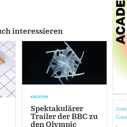
uch interessieren
KREATION
Spektakulärer
Onli
Trailer der BBC zu
Crea
den Olympic