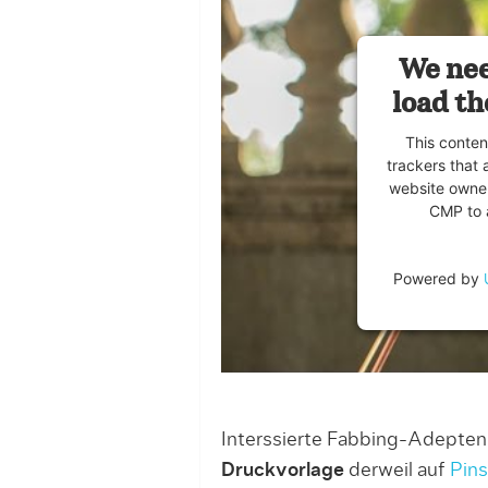
We nee
load th
This conten
trackers that 
website owner
CMP to a
Powered by
Interssierte Fabbing-Adepten
Druckvorlage
derweil auf
Pin