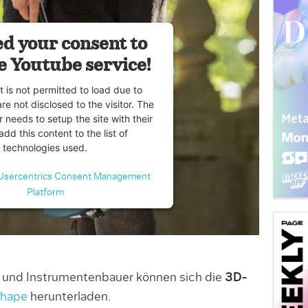
d your consent to
e Youtube service!
t is not permitted to load due to
are not disclosed to the visitor. The
 needs to setup the site with their
dd this content to the list of
technologies used.
Usercentrics Consent Management
Platform
 und Instrumentenbauer können sich die
3D-
shape
herunterladen.