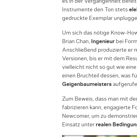
es in der Vergangenheit bereit
Instrumente den Ton stets
ele
gedruckte Exemplar unplugged
Um sich das nötige Know-How
Brian Chan,
Ingenieur
bei Form
Anschließend produzierte er 
Versionen, bis er mit dem Resu
vielleicht nicht so gut wie ein
einen Bruchteil dessen, was fü
Geigenbaumeisters
aufgerufe
Zum Beweis, dass man mit dem
fabrizieren kann, engagierte 
Newcomer, um zu demonstrier
Einsatz unter
realen Bedingu