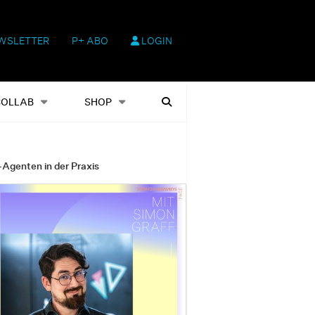
WSLETTER
P+ ABO
LOGIN
hop
Heftausgaben
Suchen
COLLAB
SHOP
-Agenten in der Praxis