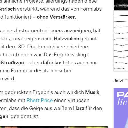
s ähnliche Projekte, allerdings haben diese
ktrisch
verstärkt, während das von Formlabs
 funktioniert –
ohne Verstärker
.
 eines Instrumentenbauers anzueignen, hat
labs, zuvor eigens eine
Holzvioline
gebaut.
mit dem 3D-Drucker drei verschiedene
ltat zufrieden war. Das Ergebnis klingt
e
Stradivari
– aber dafür kostet es auch nur
r ein Exemplar des italienischen
n wird.
Jetzt T
 gedruckten Ergebnis auch wirklich
Musik
Formlabs mit
Rhett Price
einen virtuosen
en, dass die Geige aus weißem
Harz
für den
ngen
geeignet ist.