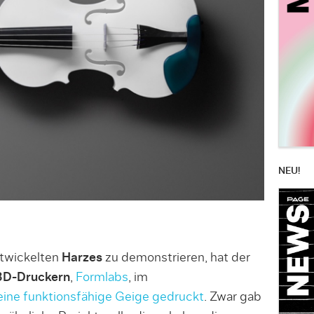
NEU!
ntwickelten
Harzes
zu demonstrieren, hat der
3D-Druckern
,
Formlabs
, im
eine funktionsfähige Geige gedruckt
. Zwar gab