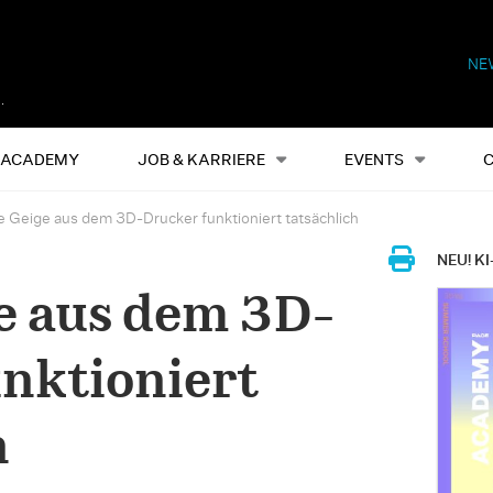
NE
Alles
Events
S
ACADEMY
JOB & KARRIERE
EVENTS
e Geige aus dem 3D-Drucker funktioniert tatsächlich
NEU! KI
e aus dem 3D-
nktioniert
h