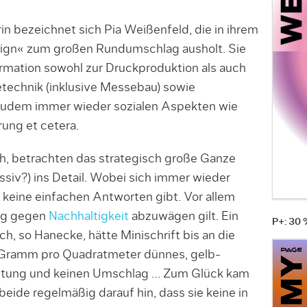
in bezeichnet sich Pia Weißenfeld, die in ihrem
ign« zum großen Rundumschlag ausholt. Sie
ormation sowohl zur Druckproduktion als auch
technik (inklusive Messebau) sowie
udem immer wieder sozialen Aspekten wie
ung et cetera.
h, betrachten das strategisch große Ganze
iv?) ins Detail. Wobei sich immer wieder
n keine einfachen Antworten gibt. Vor allem
ng gegen
Nachhaltigkeit
abzuwägen gilt. Ein
P+: 30
h, so Hanecke, hätte Minischrift bis an die
Gramm pro Quadratmeter dünnes, gelb-
eftung und keinen Umschlag … Zum Glück kam
beide regelmäßig darauf hin, dass sie keine in