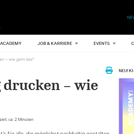
NE
Alles
Events
S
ACADEMY
JOB & KARRIERE
EVENTS
en – wie geht das?
NEU! KI
 drucken – wie
eit: ca. 2 Minuten