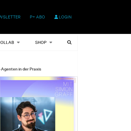
WSLETTER
P+ ABO
LOGIN
hop
Heftausgaben
Suchen
COLLAB
SHOP
-Agenten in der Praxis