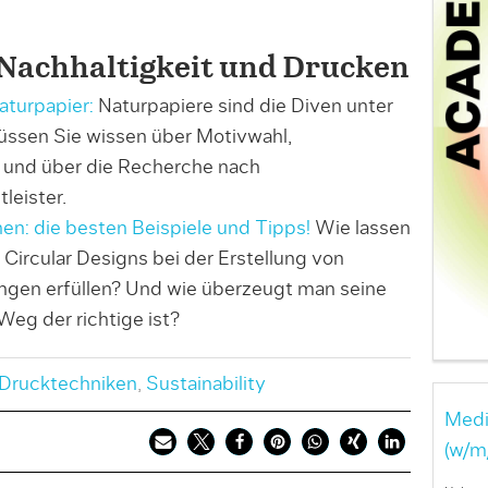
achhaltigkeit und Drucken
turpapier:
Naturpapiere sind die Diven unter
ssen Sie wissen über Motivwahl,
 und über die Recherche nach
eister.
en: die besten Beispiele und Tipps!
Wie lassen
Circular Designs bei der Erstellung von
gen erfüllen? Und wie überzeugt man seine
eg der richtige ist?
Drucktechniken
,
Sustainability
Medi
(w/m