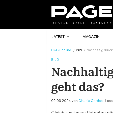
LATEST
MAGAZIN
PAGE online
Bild
Nachhaltig druck
BILD
Nachhaltig
geht das?
02.03.2024
von
Claudia Gerdes
|
Lesez