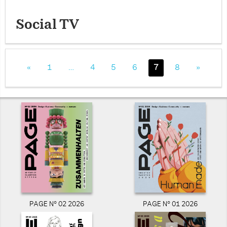
Social TV
«
1
…
4
5
6
7
8
»
PAGE N° 02 2026
PAGE N° 01 2026