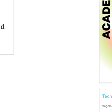
nd
Tech
Vogels