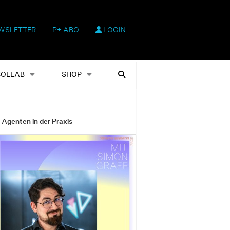
WSLETTER
P+ ABO
LOGIN
hop
Heftausgaben
Suchen
COLLAB
SHOP
-Agenten in der Praxis