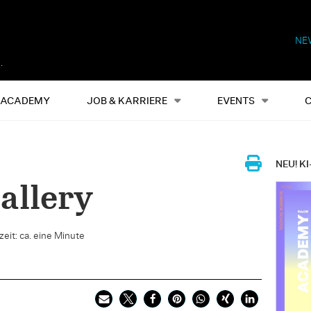
NE
Alles
Events
S
ACADEMY
JOB & KARRIERE
EVENTS
NEU! KI
allery
eit: ca. eine Minute