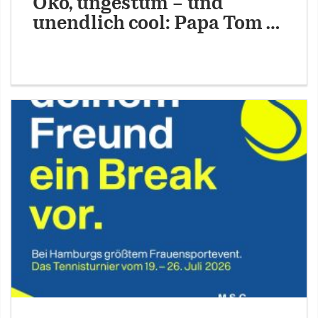
Öko, ungestüm – und
unendlich cool: Papa Tom …