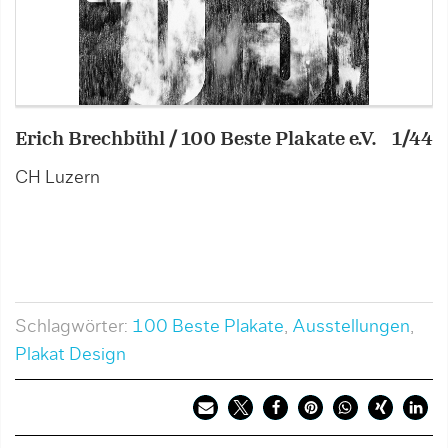
Erich Brechbühl / 100 Beste Plakate e.V.
1/44
T
CH Luzern
D
Schlagwörter:
100 Beste Plakate
,
Ausstellungen
,
Plakat Design