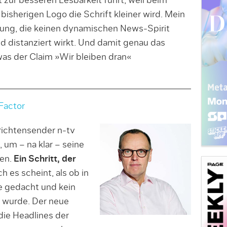
zur besseren Lesbarkeit führt, weil beim
isherigen Logo die Schrift kleiner wird. Mein
itung, die keinen dynamischen News-Spirit
d distanziert wirkt. Und damit genau das
as der Claim »Wir bleiben dran«
Factor
richtensender n-tv
 um – na klar – seine
hen.
Ein Schritt, der
 es scheint, als ob in
e gedacht und kein
t wurde. Der neue
die Headlines der