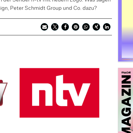
h der Sender n-tv mit neuem Logo. Was sagen
gn, Peter Schmidt Group und Co. dazu?