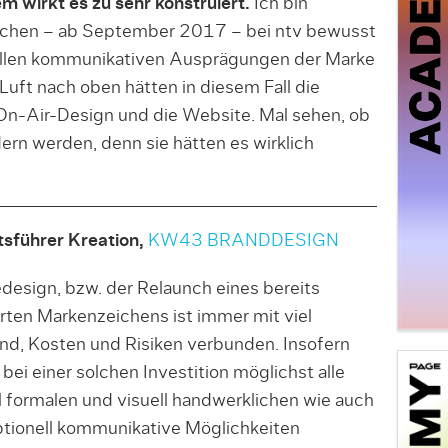
lem wirkt es zu sehr konstruiert.
Ich bin
ichen – ab September 2017 – bei ntv bewusst
n allen kommunikativen Ausprägungen der Marke
 Luft nach oben hätten in diesem Fall die
s On-Air-Design und die Website. Mal sehen, ob
ern werden, denn sie hätten es wirklich
tsführer Kreation,
KW43 BRANDDESIGN
design, bzw. der Relaunch eines bereits
erten Markenzeichens ist immer mit viel
d, Kosten und Risiken verbunden. Insofern
 bei einer solchen Investition möglichst alle
 formalen und visuell handwerklichen wie auch
tionell kommunikative Möglichkeiten