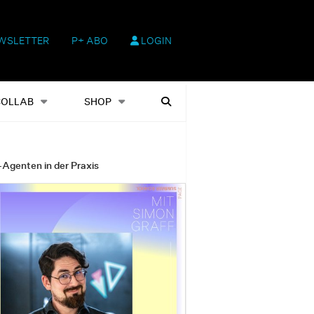
WSLETTER
P+ ABO
LOGIN
hop
Heftausgaben
Suchen
COLLAB
SHOP
-Agenten in der Praxis