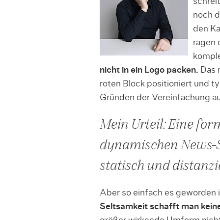
schreit
noch d
den Ka
ragen 
komple
nicht in ein Logo packen.
Das n
roten Block positioniert und t
Gründen der Vereinfachung au
Mein Urteil: Eine fo
dynamischen News-Sp
statisch und distanzie
Aber so einfach es geworden is
Seltsamkeit schafft man keine