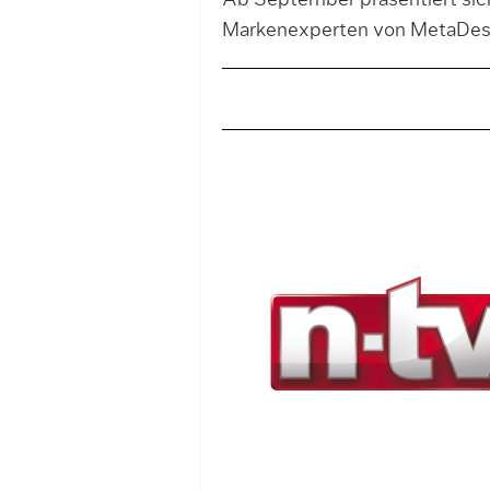
Ab September präsentiert sic
Markenexperten von MetaDesi