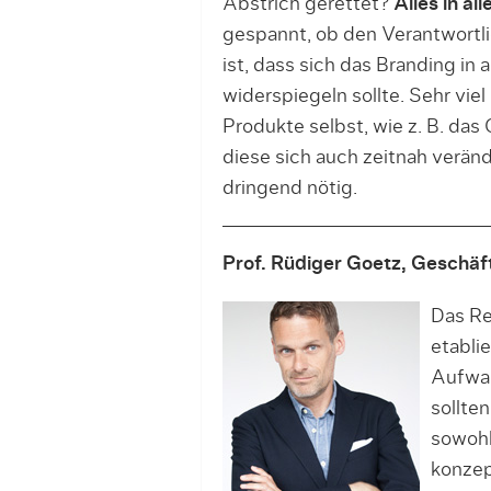
Abstrich gerettet?
Alles in al
gespannt, ob den Verantwortl
ist, dass sich das Branding i
widerspiegeln sollte. Sehr viel
Produkte selbst, wie z. B. da
diese sich auch zeitnah veränd
dringend nötig.
Prof. Rüdiger Goetz, Geschäf
Das Re
etabli
Aufwan
sollten
sowohl
konzep