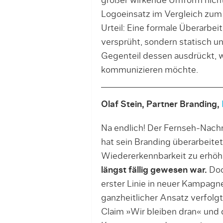
größer wirkende Umform nicht 
Logoeinsatz im Vergleich zum b
Urteil: Eine formale Überarbe
versprüht, sondern statisch un
Gegenteil dessen ausdrückt, w
kommunizieren möchte.
Olaf Stein, Partner Branding,
Na endlich! Der Fernseh-Nach
hat sein Branding überarbeitet,
Wiedererkennbarkeit zu erhö
längst fällig gewesen war.
Doch
erster Linie in neuer Kampagn
ganzheitlicher Ansatz verfolg
Claim »Wir bleiben dran« und 