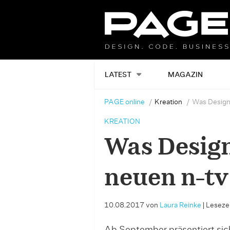
LATEST
MAGAZIN
PAGE online
Kreation
Was Design
KREATION
Was Desig
neuen n-tv
10.08.2017
von
Laura Reinke
|
Lesezei