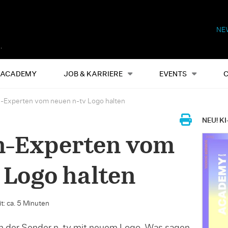
NE
Alles
Events
S
ACADEMY
JOB & KARRIERE
EVENTS
-Experten vom neuen n-tv Logo halten
NEU! KI
n-Experten vom
 Logo halten
t: ca. 5 Minuten