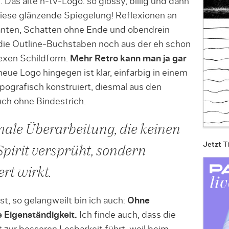
. Das alte n-tv-Logo: so glossy, billig und dann
iese glänzende Spiegelung! Reflexionen an
nten, Schatten ohne Ende und obendrein
die Outline-Buchstaben noch aus der eh schon
xen Schildform.
Mehr Retro kann man ja gar
eue Logo hingegen ist klar, einfarbig in einem
ypografisch konstruiert, diesmal aus den
ch ohne Bindestrich.
rmale Überarbeitung, die keinen
Jetzt T
irit versprüht, sondern
rt wirkt.
t, so gelangweilt bin ich auch:
Ohne
 Eigenständigkeit.
Ich finde auch, dass die