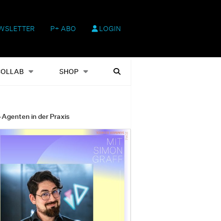
WSLETTER
P+ ABO
LOGIN
hop
Heftausgaben
Suchen
COLLAB
SHOP
-Agenten in der Praxis