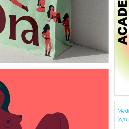
Medi
(w/m