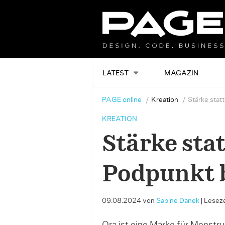
LATEST
MAGAZIN
PAGE online
Kreation
Stärke stat
KREATION
Stärke sta
Podpunkt 
09.08.2024
von
Sabine Danek
|
Leseze