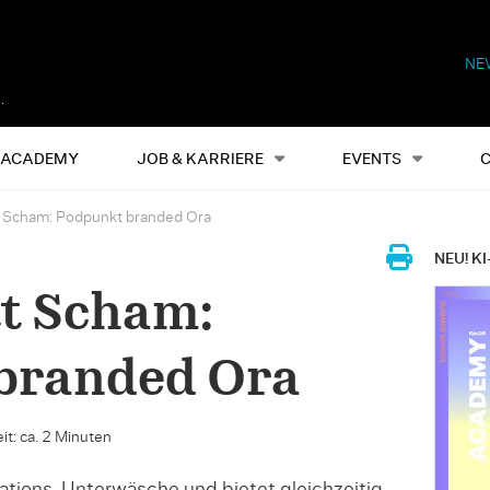
NE
Alles
Events
S
ACADEMY
JOB & KARRIERE
EVENTS
t Scham: Podpunkt branded Ora
NEU! KI
tt Scham:
branded Ora
it: ca. 2 Minuten