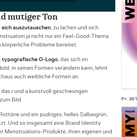
d mutiger Ton
m
sich auszutauschen
, zu lachen und sich
struation ja nicht nur ein Feel-Good-Thema
h körperliche Probleme bereitet.
s
typografische
O-Logo
, das sich im
ld, in seinen Formen verändern kann, lehnt
chaus auch weibliche Formen an.
t das r und a kunstvoll geschwungen
P+: 30
zum Bild.
Rottöne und ein pudriges, helles Salbeigrün,
t. Und so insgesamt eine Brand Identity
er Menstruations-Produkte, ihren eigenen und