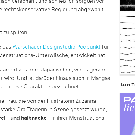
sch verschärft und schließlich sorgten vor
die rechtskonservative Regierung abgewählt
t zu spüren.
ie das
Warschauer Designstudio Podpunkt
für
 Menstruations-Unterwäsche, entwickelt hat.
 stammt aus dem Japanischen, wo es gerade
t wird. Und ist darüber hinaus auch in Mangas
Jetzt T
urchtlose Charaktere bezeichnet.
e Frau, die von der Illustratorin Zuzanna
starke Ora-Trägerin in Szene gesetzt wurde,
ei – und halbnackt
– in ihrer Menstruations-