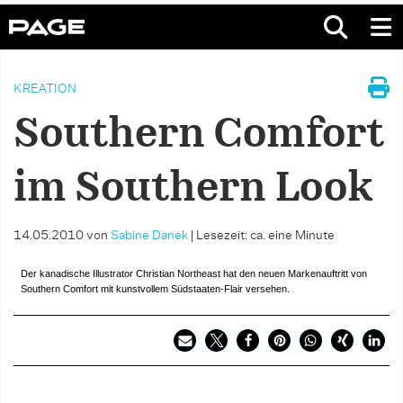
KREATION
Southern Comfort
im Southern Look
14.05.2010
von
Sabine Danek
|
Lesezeit: ca. eine Minute
Der kanadische Illustrator Christian Northeast hat den neuen Markenauftritt von
Southern Comfort mit kunstvollem Südstaaten-Flair versehen.