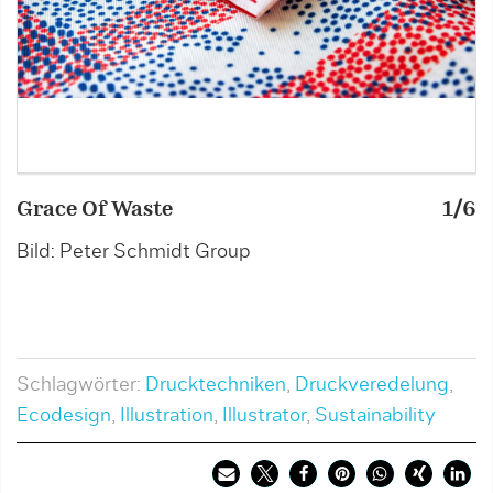
Grace Of Waste
1/6
G
Bild: Peter Schmidt Group
B
Schlagwörter:
Drucktechniken
,
Druckveredelung
,
Ecodesign
,
Illustration
,
Illustrator
,
Sustainability