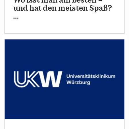
Wo isst man am besten –
und hat den meisten Spaß?
…