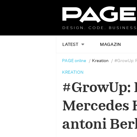
LATEST
MAGAZIN
PAGE online
Kreation
#GrowUp: R
KREATION
#GrowUp: 
Mercedes 
antoni Ber