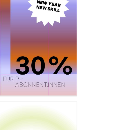
p.« – Geschichten einer neuen Generation
toni GmbH / Daimler-AG