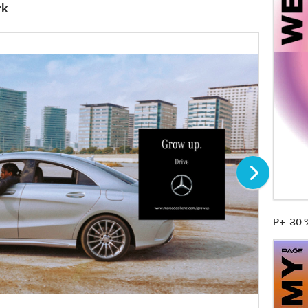
rk
.
P+: 30