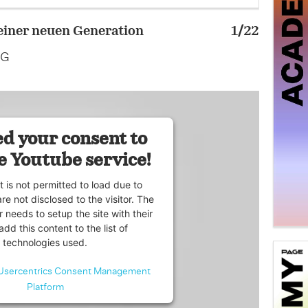
einer neuen Generation
1/22
»Grow u
AG
Bild: an
d your consent to
e Youtube service!
t is not permitted to load due to
are not disclosed to the visitor. The
 needs to setup the site with their
dd this content to the list of
technologies used.
Usercentrics Consent Management
Platform