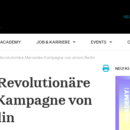
NE
Alles
Events
S
ACADEMY
JOB & KARRIERE
EVENTS
evolutionäre Mercedes Kampagne von antoni Berlin
NEU! KI
Revolutionäre
Kampagne von
lin