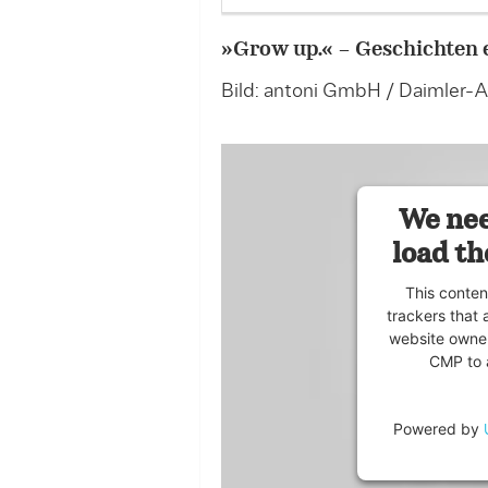
»Grow up.« – Geschichten 
Bild: antoni GmbH / Daimler-
We nee
load th
This conten
trackers that 
website owner
CMP to a
Powered by