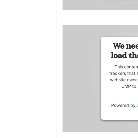
We nee
load th
This conten
trackers that 
website owner
CMP to a
Powered by