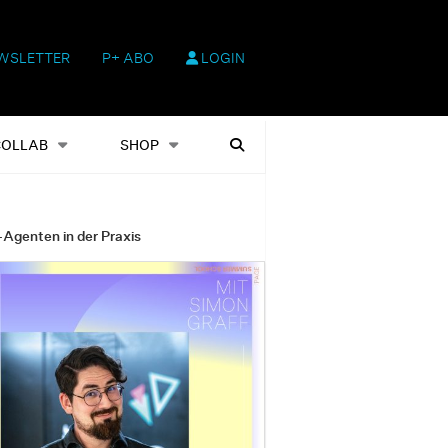
WSLETTER
P+ ABO
LOGIN
hop
Heftausgaben
Suchen
COLLAB
SHOP
-Agenten in der Praxis