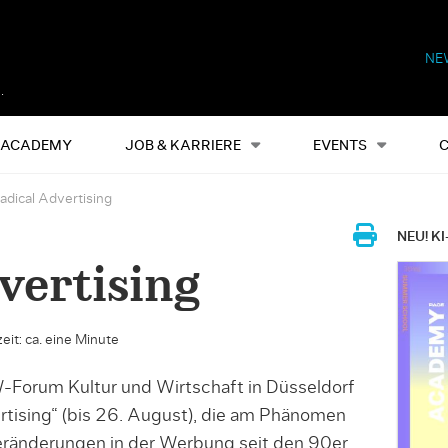
NE
Alles
Events
S
ACADEMY
JOB & KARRIERE
EVENTS
adical Advertising
NEU! KI
vertising
eit: ca. eine Minute
W-Forum Kultur und Wirtschaft in Düsseldorf
rtising“ (bis 26. August), die am Phänomen
ränderungen in der Werbung seit den 90er