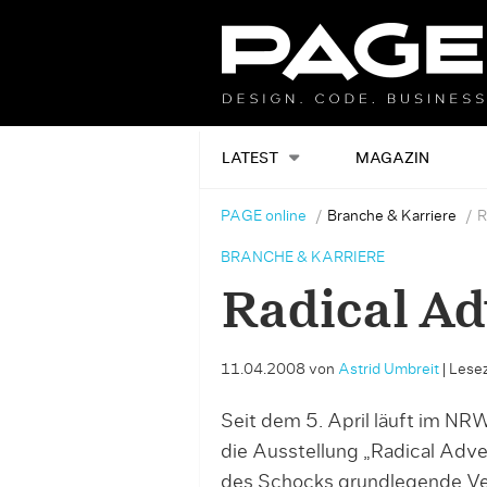
LATEST
MAGAZIN
PAGE online
Branche & Karriere
R
BRANCHE & KARRIERE
Radical Ad
11.04.2008
von
Astrid Umbreit
|
Lesez
Seit dem 5. April läuft im NR
die Ausstellung „Radical Adve
des Schocks grundlegende Ve