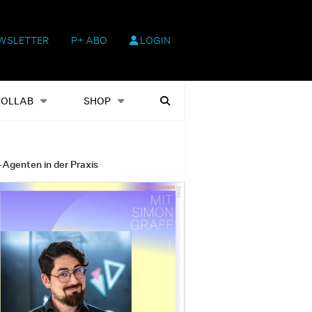
WSLETTER
P+ ABO
LOGIN
hop
Heftausgaben
Suchen
COLLAB
SHOP
-Agenten in der Praxis