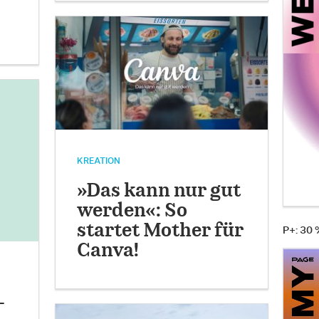
KREATION
»Das kann nur gut
werden«: So
startet Mother für
P+: 30
Canva!
-