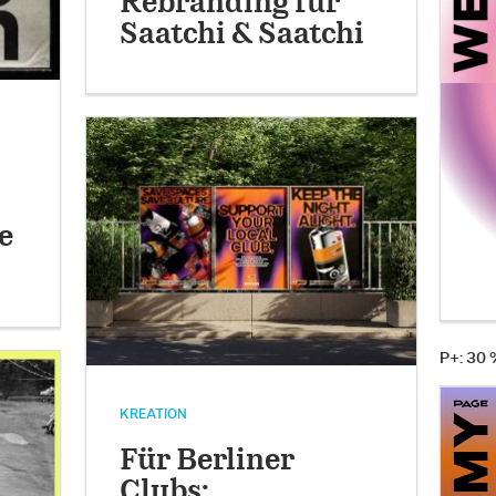
Rebranding für
Saatchi & Saatchi
e
P+: 30
KREATION
Für Berliner
Clubs: