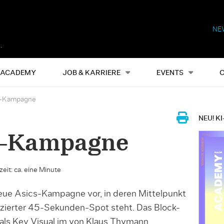
NE
Alles
Events
S
ACADEMY
JOB & KARRIERE
EVENTS
s-Kampagne
NEU! KI
s-Kampagne
eit: ca. eine Minute
neue Asics-Kampagne vor, in deren Mittelpunkt
uzierter 45-Sekunden-Spot steht. Das Block-
 als Key Visual im von Klaus Thymann