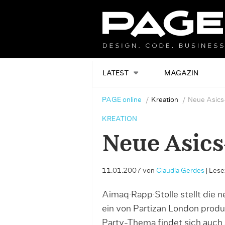
LATEST
MAGAZIN
PAGE online
Kreation
Neue Asic
KREATION
Neue Asic
11.01.2007
von
Claudia Gerdes
|
Lesez
Aimaq·Rapp·Stolle stellt die 
ein von Partizan London prod
Party-Thema findet sich auch