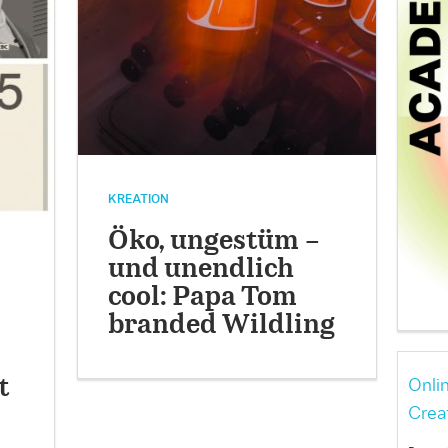
KREATION
Öko, ungestüm –
und unendlich
cool: Papa Tom
branded Wildling
t
Onli
Crea