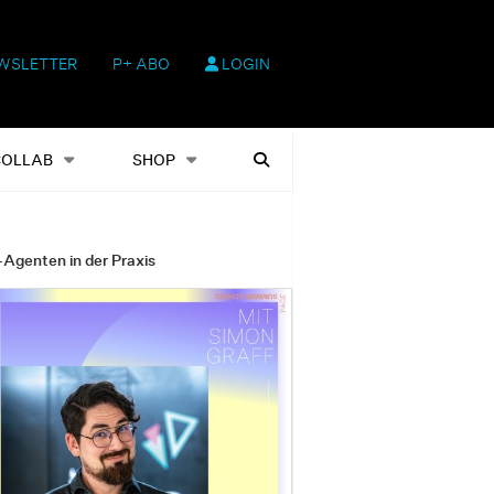
WSLETTER
P+ ABO
LOGIN
hop
Heftausgaben
Suchen
COLLAB
SHOP
-Agenten in der Praxis