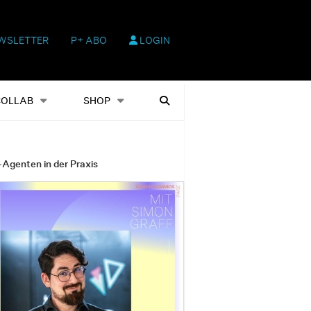
WSLETTER
P+ ABO
LOGIN
hop
Heftausgaben
Suchen
COLLAB
SHOP
-Agenten in der Praxis