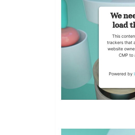
We nee
load t
This conten
trackers that 
website owner
CMP to a
Powered by