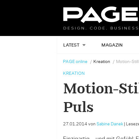
LATEST
MAGAZIN
PAGE online
Kreation
Motion-Stil
KREATION
Motion-Sti
Puls
27.01.2014
von
Sabine Danek
|
Leseze