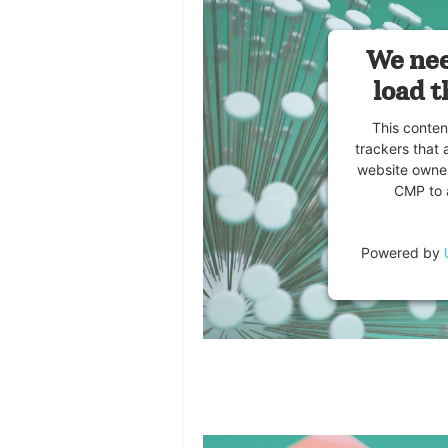
We nee
load t
This conten
trackers that 
website owner
CMP to a
Powered by