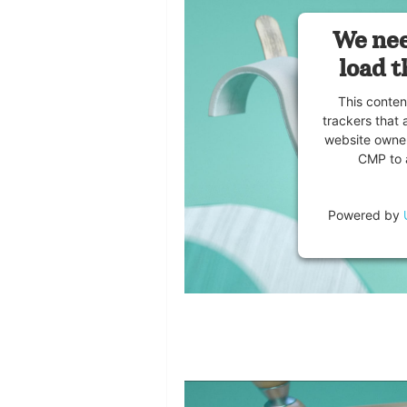
We nee
load t
This conten
trackers that 
website owner
CMP to a
Powered by