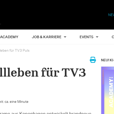
NE
Alles
Events
S
ACADEMY
JOB & KARRIERE
EVENTS
lleben für TV3 Puls
NEU! KI
llleben für TV3
it: ca. eine Minute