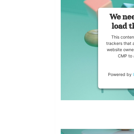
We nee
load t
This conten
trackers that 
website owner
CMP to a
Powered by