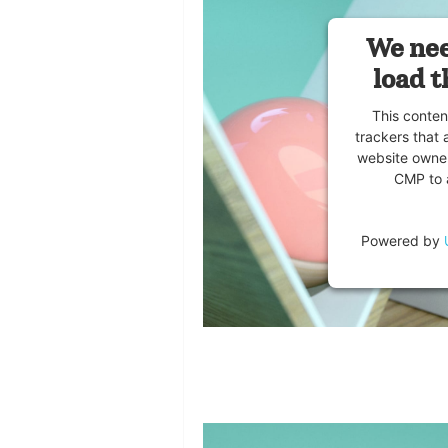
We nee
load t
This conten
trackers that 
website owner
CMP to a
Powered by