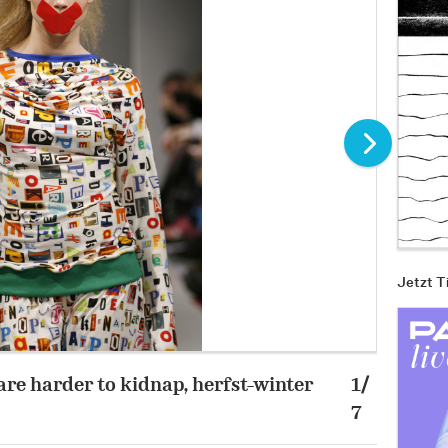
Jetzt T
are harder to kidnap, herfst-winter
1/
Bas Kos
7
Deurlo