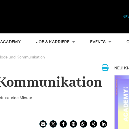
NE
Alles
Events
S
ACADEMY
JOB & KARRIERE
EVENTS
ode und Kommunikation
NEU! KI
Kommunikation
it: ca. eine Minute