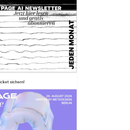
icket sichern!
ters, 12Tree, herfst-winter 2012-2013, Fotografi
o