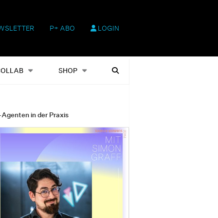
WSLETTER
P+ ABO
LOGIN
hop
Heftausgaben
Suchen
COLLAB
SHOP
-Agenten in der Praxis