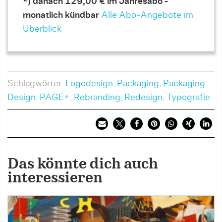
*) danach 129,00 € im Jahresabo -
monatlich kündbar
Alle Abo-Angebote im
Überblick
Schlagwörter:
Logodesign
,
Packaging
,
Packaging
Design
,
PAGE+
,
Rebranding
,
Redesign
,
Typografie
Das könnte dich auch
interessieren