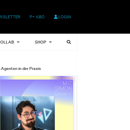
WSLETTER
P+ ABO
LOGIN
hop
Heftausgaben
Suchen
COLLAB
SHOP
-Agenten in der Praxis