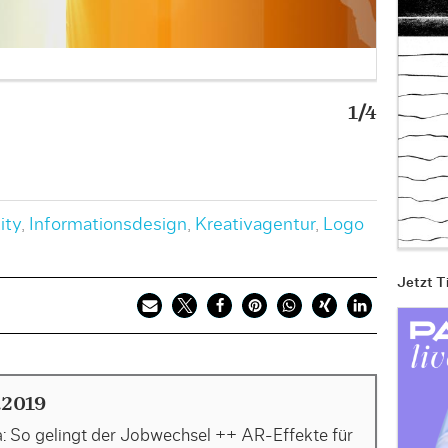
1/4
ARD Mi
Bild: AR
ity
,
Informationsdesign
,
Kreativagentur
,
Logo
Jetzt T
.2019
: So gelingt der Jobwechsel ++ AR-Effekte für