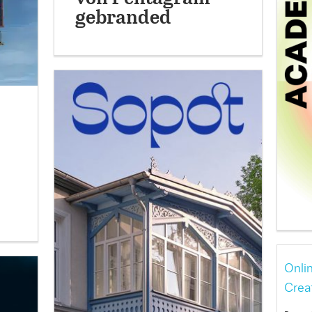
gebranded
Onli
Crea