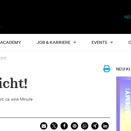
NE
Alles
Events
S
ACADEMY
JOB & KARRIERE
EVENTS
cht!
NEU! KI
icht!
it: ca. eine Minute