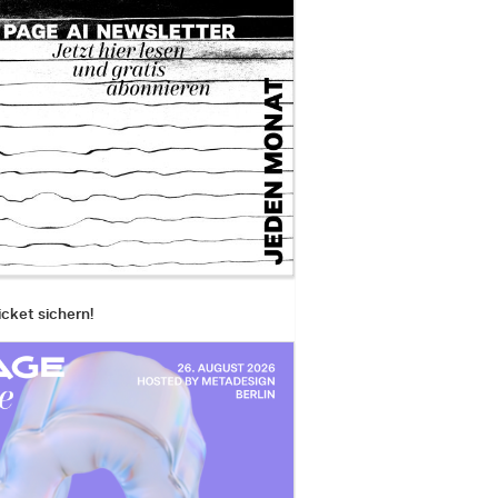
ttagsmagazin
D
icket sichern!