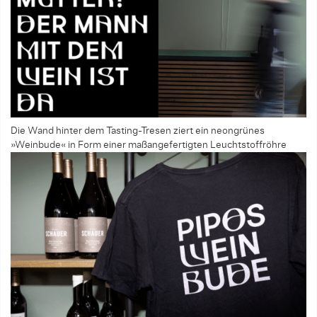
Die Wand hinter dem Tasting-Tresen ziert ein neongrünes
»Weinbude« in Form einer maßangefertigten Leuchtstoffröhre